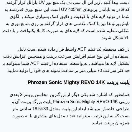
دست پیدا کنید , زیر این ال سی دی یک منع نور UV پارالل قرار گرفته
که قادر به تاباندن پرتوهای UV 405nm است این منبع نوری قدرتمند به
شما در تولید لایه های با کیفیت و دقیق کمک بسیاری میکند , الگوی
تابش پرتو ها نیز با کمک عدسی های قرار گرفته بر روی منابع نوری به
شکلی تنظیم شده است که لایه های به صورت کاملا یکنواخت و با دقت
بالا تشکل شوند
در کف محفظه یک فیلم ACF واسط قرار داده شده است دلیل
استفاده از این نوع فیلم افزایش سرعت پرینت و همچنین افزایش دقت
تشکیل لایه ها میباشد , به واسطه استفاده از فیلم ACF شما میتوانید با
حداکثر سرعت 70 میلی متر بر ساعت نمونه های خود را تولید نمایید
پلیت پرینت Phrozen Sonic Mighty REVO 14K
همانظور که اشاره شد یکی دیگر از بزرگترین محاسن پرینتر 3 بعدی
رزینی Phrozen Sonic Mighty REVO 14K پلیت بزرگ پرینت آن و
طراحی خاصش میباشد ابعاد این پلیت معادل 33×18.5 سانتی متر
است که به این ترتیب میتوانید تعداد مدل های بیشتری با به صورت
همزمان پرینت نمایید