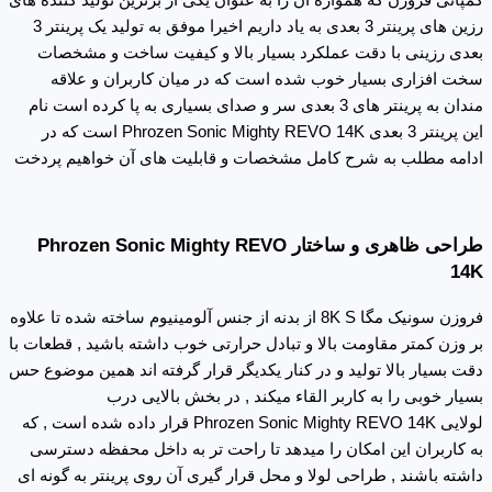
کمپانی فروزن که همواره آن را به عنوان یکی از برترین تولید کننده های
رزین های پرینتر 3 بعدی به یاد داریم اخیرا موفق به تولید یک پرینتر 3
بعدی رزینی با دقت عملکرد بسیار بالا و کیفیت ساخت و مشخصات
سخت افزاری بسیار خوب شده است که در میان کاربران و علاقه
مندان به پرینتر های 3 بعدی سر و صدای بسیاری به پا کرده است نام
این پرینتر 3 بعدی Phrozen Sonic Mighty REVO 14K است که در
ادامه مطلب به شرح کامل مشخصات و قابلیت های آن خواهیم پردخت
طراحی ظاهری و ساختار Phrozen Sonic Mighty REVO
14K
فروزن سونیک مگا 8K S از بدنه از جنس آلومینیوم ساخته شده تا علاوه
بر وزن کمتر مقاومت بالا و تبادل حرارتی خوب داشته باشید , قطعات با
دقت بسیار بالا تولید و در کنار یکدیگر قرار گرفته اند همین موضوع حس
بسیار خوبی را به کاربر القاء میکند , در بخش بالایی درب
لولایی Phrozen Sonic Mighty REVO 14K قرار داده شده است , که
به کاربران این امکان را میدهد تا راحت تر به داخل محفظه دسترسی
داشته باشند , طراحی لولا و محل قرار گیری آن روی پرینتر به گونه ای