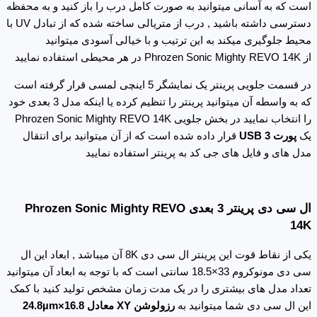
است که به آسانی میتوانید به صورت کامل درب را باز کنید و به محفظه
دسترسی داشته باشید , درب از متریالی ساخته شده که از تبادل UV با
محیط جلوگیری میکند به این ترتیب و با خیالی آسودی میتوانید
از Phrozen Sonic Mighty REVO 14K در هر محیطی استفاده نمایید
در قسمت جلویی پرینتر یک نمایشگر 5 اینچی لمسی قرار گرفته است
که به واسطه آن میتوانید پرینتر را تنظیم کرده یا اینکه مدل 3 بعدی خود
را انتخاب نمایید در بخش جلویی Phrozen Sonic Mighty REVO 14K
یک
پورت USB 3
قرار داده شده است که از آن میتوانید برای انتقال
مدل های و فایل های جی کد به پرینتر استفاده نمایید
ال سی دی پرینتر 3 بعدی Phrozen Sonic Mighty REVO
14K
یکی از نقاط قوت این پرینتر ال سی دی 8K آن میباشد , ابعاد این ال
سی دی مونوکروم 33×18.5 سانتی است که با توجه به ابعاد آن میتوانید
تعداد مدل های بیشتری را در یک مدت زمان مشخص تولید کنید با کمک
این ال سی دی شما میتوانید به
رزولوشن XY معادل 16.8×24.8µm