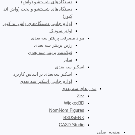
دستگاه‌های شستشو (واش)
دستگاه‌های شستشو و پخت (واش اند
کیور)
لوازم جانبی دستگاه‌های واش اند کیور
اولتراسونیک
مواد مصرفی پرینتر سه بعدی
رزین پرینتر سه بعدی
فیلامنت پرینتر سه بعدی
سایر
اسکنر سه بعدی
اسکنر سه‌بعدی بر اساس کاربرد
لوازم جانبی اسکنر سه بعدی
مدل های سه بعدی
Zez
Wicked3D
NomNom Figures
B3DSERK
CA3D Studio
صفحه اصلی