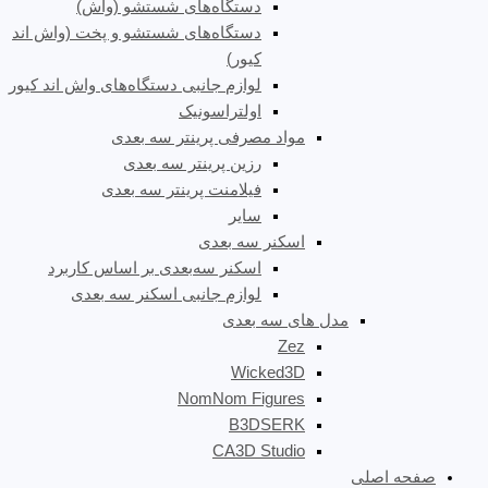
دستگاه‌های شستشو (واش)
دستگاه‌های شستشو و پخت (واش اند
کیور)
لوازم جانبی دستگاه‌های واش اند کیور
اولتراسونیک
مواد مصرفی پرینتر سه بعدی
رزین پرینتر سه بعدی
فیلامنت پرینتر سه بعدی
سایر
اسکنر سه بعدی
اسکنر سه‌بعدی بر اساس کاربرد
لوازم جانبی اسکنر سه بعدی
مدل های سه بعدی
Zez
Wicked3D
NomNom Figures
B3DSERK
CA3D Studio
صفحه اصلی