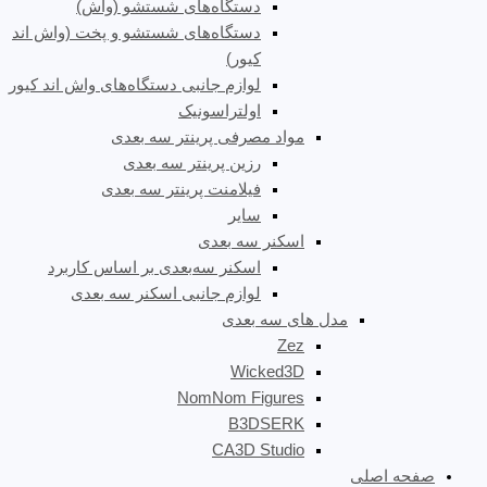
دستگاه‌های شستشو (واش)
دستگاه‌های شستشو و پخت (واش اند
کیور)
لوازم جانبی دستگاه‌های واش اند کیور
اولتراسونیک
مواد مصرفی پرینتر سه بعدی
رزین پرینتر سه بعدی
فیلامنت پرینتر سه بعدی
سایر
اسکنر سه بعدی
اسکنر سه‌بعدی بر اساس کاربرد
لوازم جانبی اسکنر سه بعدی
مدل های سه بعدی
Zez
Wicked3D
NomNom Figures
B3DSERK
CA3D Studio
صفحه اصلی