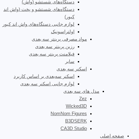
دستگاه‌های شستشو (واش)
دستگاه‌های شستشو و پخت (واش اند
کیور)
لوازم جانبی دستگاه‌های واش اند کیور
اولتراسونیک
مواد مصرفی پرینتر سه بعدی
رزین پرینتر سه بعدی
فیلامنت پرینتر سه بعدی
سایر
اسکنر سه بعدی
اسکنر سه‌بعدی بر اساس کاربرد
لوازم جانبی اسکنر سه بعدی
مدل های سه بعدی
Zez
Wicked3D
NomNom Figures
B3DSERK
CA3D Studio
صفحه اصلی