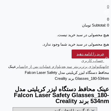
0
0
0
Subtotal:
تومان
هیچ محصولی در سبد خرید نیست.
هیچ محصولی در سبد خرید شما وجود ندارد.
خرید را ادامه دهید
حساب کاربری
خانه
تکنولوژی برتر
پرینتر سه‌ بعدی
لوازم عملیات پس از چاپ
سایر
عینک
محافظ دستگاه لیزر کریلیتی مدل Falcon Laser Safety
Glasses_180-534nm برند Creality
عینک محافظ دستگاه لیزر کریلیتی مدل
Falcon Laser Safety Glasses_180-
534nm برند Creality