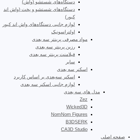
دستگاه‌های شستشو (واش)
دستگاه‌های شستشو و پخت (واش اند
کیور)
لوازم جانبی دستگاه‌های واش اند کیور
اولتراسونیک
مواد مصرفی پرینتر سه بعدی
رزین پرینتر سه بعدی
فیلامنت پرینتر سه بعدی
سایر
اسکنر سه بعدی
اسکنر سه‌بعدی بر اساس کاربرد
لوازم جانبی اسکنر سه بعدی
مدل های سه بعدی
Zez
Wicked3D
NomNom Figures
B3DSERK
CA3D Studio
صفحه اصلی