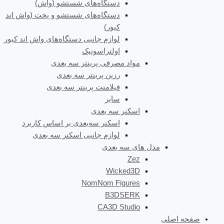
دستگاه‌های شستشو (واش)
دستگاه‌های شستشو و پخت (واش اند
کیور)
لوازم جانبی دستگاه‌های واش اند کیور
اولتراسونیک
مواد مصرفی پرینتر سه بعدی
رزین پرینتر سه بعدی
فیلامنت پرینتر سه بعدی
سایر
اسکنر سه بعدی
اسکنر سه‌بعدی بر اساس کاربرد
لوازم جانبی اسکنر سه بعدی
مدل های سه بعدی
Zez
Wicked3D
NomNom Figures
B3DSERK
CA3D Studio
صفحه اصلی