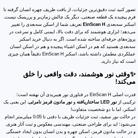
تصور کنید ثبت دقیق‌ترین جزئیات، از بافت ظریف چهره انسان گرفته تا
فرم پیچیده یک قطعه صنعتی، دیگر یک چالش زمان‌بر و پرریسک نیست.
اسکنر سه‌بعدی
EinScan H
تعریف شما از اسکن سه‌بعدی را تغییر
می‌دهد؛ ابزاری هوشمند که برای دقت بالا، ایمنی کامل و سرعت در
پروژه‌های حرفه‌ای ساخته شده است. اگر به دنبال خرید اسکنر
سه‌بعدی هستید که هم در اسکن اشیاء پیچیده و هم در اسکن انسان
عملکردی مطمئن داشته باشد، اسکنر EinScan H دقیقاً همان چیزی
است که نیاز دارید.
✨وقتی نور هوشمند، دقت واقعی را خلق
می‌کند!
قدرت اصلی EinScan H در فناوری نور هیبریدی آن نهفته است؛
ترکیبی از
نور LED ساختاریافته
و
نور مادون قرمز نامرئی
. این یعنی یک
اسکنر، اما با دو شخصیت متفاوت!
در حالت نور سفید، ثبت جزئیات ظریف با دقتی تا 0.05 میلی‌متر انجام
می‌شود؛ اید برای طراحی صنعتی، مهندسی معکوس و ثبت آثار هنری.
و در حالت مادون قرمز، اسکن چهره و بدن انسان بدون ایجاد خستگی