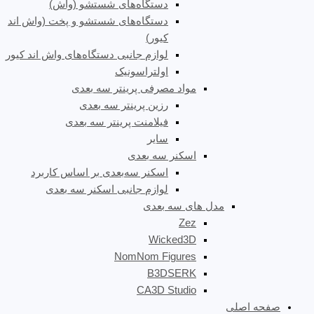
دستگاه‌های شستشو (واش)
دستگاه‌های شستشو و پخت (واش اند
کیور)
لوازم جانبی دستگاه‌های واش اند کیور
اولتراسونیک
مواد مصرفی پرینتر سه بعدی
رزین پرینتر سه بعدی
فیلامنت پرینتر سه بعدی
سایر
اسکنر سه بعدی
اسکنر سه‌بعدی بر اساس کاربرد
لوازم جانبی اسکنر سه بعدی
مدل های سه بعدی
Zez
Wicked3D
NomNom Figures
B3DSERK
CA3D Studio
صفحه اصلی