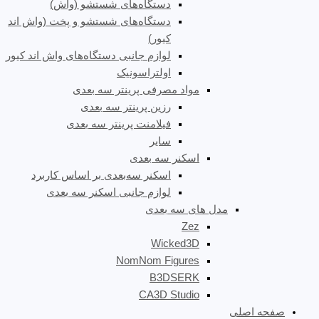
دستگاه‌های شستشو (واش)
دستگاه‌های شستشو و پخت (واش اند
کیور)
لوازم جانبی دستگاه‌های واش اند کیور
اولتراسونیک
مواد مصرفی پرینتر سه بعدی
رزین پرینتر سه بعدی
فیلامنت پرینتر سه بعدی
سایر
اسکنر سه بعدی
اسکنر سه‌بعدی بر اساس کاربرد
لوازم جانبی اسکنر سه بعدی
مدل های سه بعدی
Zez
Wicked3D
NomNom Figures
B3DSERK
CA3D Studio
صفحه اصلی