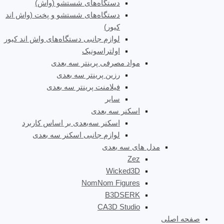
دستگاه‌های شستشو (واش)
دستگاه‌های شستشو و پخت (واش اند
کیور)
لوازم جانبی دستگاه‌های واش اند کیور
اولتراسونیک
مواد مصرفی پرینتر سه بعدی
رزین پرینتر سه بعدی
فیلامنت پرینتر سه بعدی
سایر
اسکنر سه بعدی
اسکنر سه‌بعدی بر اساس کاربرد
لوازم جانبی اسکنر سه بعدی
مدل های سه بعدی
Zez
Wicked3D
NomNom Figures
B3DSERK
CA3D Studio
صفحه اصلی