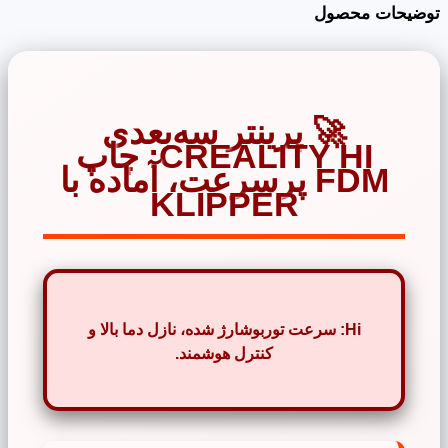
توضیحات محصول
🚀
پرینتر سه‌بعدی
CREALITY HI:
چاپ
FDM پرسرعت، آماده با
KLIPPER
Hi: سرعت توربوشارژ شده، نازل دما بالا و
کنترل هوشمند.