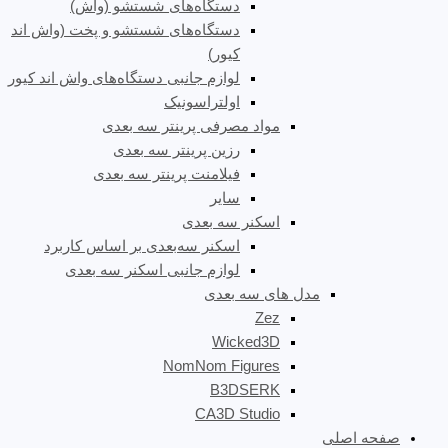
دستگاه‌های شستشو (واش)
دستگاه‌های شستشو و پخت (واش اند
کیور)
لوازم جانبی دستگاه‌های واش اند کیور
اولتراسونیک
مواد مصرفی پرینتر سه بعدی
رزین پرینتر سه بعدی
فیلامنت پرینتر سه بعدی
سایر
اسکنر سه بعدی
اسکنر سه‌بعدی بر اساس کاربرد
لوازم جانبی اسکنر سه بعدی
مدل های سه بعدی
Zez
Wicked3D
NomNom Figures
B3DSERK
CA3D Studio
صفحه اصلی