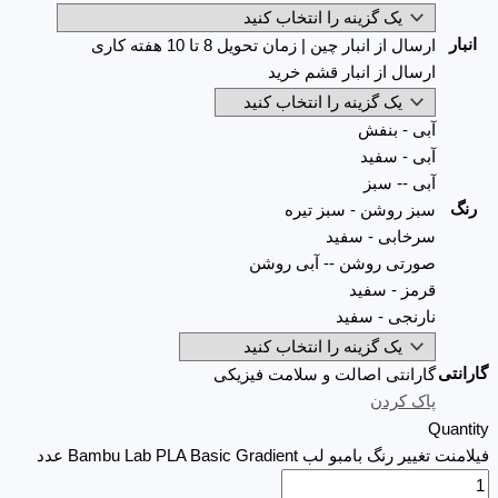
انبار
ارسال از انبار چین | زمان تحویل 8 تا 10 هفته کاری
ارسال از انبار قشم خرید
آبی - بنفش
آبی - سفید
آبی -- سبز
رنگ
سبز روشن - سبز تیره
سرخابی - سفید
صورتی روشن -- آبی روشن
قرمز - سفید
نارنجی - سفید
گارانتی
گارانتی اصالت و سلامت فیزیکی
پاک کردن
Quantity
فیلامنت تغییر رنگ بامبو لب Bambu Lab PLA Basic Gradient عدد